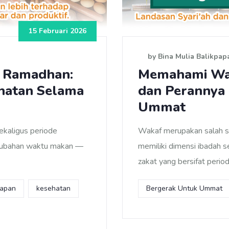
15 Februari 2026
by Bina Mulia Balikpap
n Ramadhan:
Memahami Wak
hatan Selama
dan Perannya
Ummat
kaligus periode
Wakaf merupakan salah sa
erubahan waktu makan —
memiliki dimensi ibadah 
zakat yang bersifat period
papan
kesehatan
Bergerak Untuk Ummat