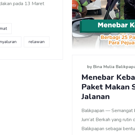
adakan pada 13 Maret
mmat
nyaluran
relawan
by Bina Mulia Balikpap
Menebar Kebai
Paket Makan S
Jalanan
Balikpapan — Semangat be
Jum’at Berkah yang rutin 
Balikpapan sebagai bent