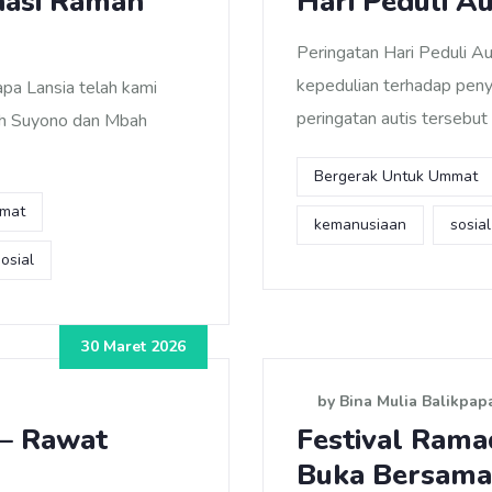
nasi Ramah
Hari Peduli A
Peringatan Hari Peduli A
kepedulian terhadap penya
pa Lansia telah kami
peringatan autis tersebut
bah Suyono dan Mbah
Bergerak Untuk Ummat
mmat
kemanusiaan
sosial
sosial
30 Maret 2026
by Bina Mulia Balikpap
 – Rawat
Festival Ram
Buka Bersama